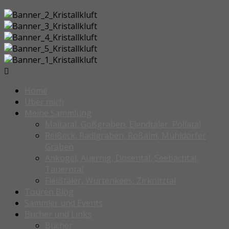
Home
Über mich
Meine Sammlung
Maltatal, Gößgraben, Elendtäler, Pöllatal
Reißeck, Radlgraben, Roßalm, Mühldorfer
Graben
Ankogel, Auernig, Dösental, Seebachtal,
Tauerntal
Fleißtäler, Wurtenkees, Zirknitztal
Touren Blog
Sammler und Events
Bücher und Links
Bücher