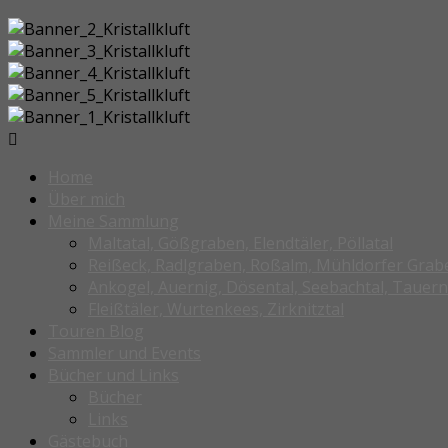
Home
Über mich
Meine Sammlung
Maltatal, Gößgraben, Elendtäler, Pöllatal
Reißeck, Radlgraben, Roßalm, Mühldorfer Grab
Ankogel, Auernig, Dösental, Seebachtal, Tauern
Fleißtäler, Wurtenkees, Zirknitztal
Touren Blog
Sammler und Events
Bücher und Links
Bücher
Links
Gästebuch