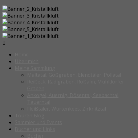
Home
Über mich
Meine Sammlung
Maltatal, Gößgraben, Elendtäler, Pöllatal
Reißeck, Radlgraben, Roßalm, Mühldorfer
Graben
Ankogel, Auernig, Dösental, Seebachtal,
Tauerntal
Fleißtäler, Wurtenkees, Zirknitztal
Touren Blog
Sammler und Events
Bücher und Links
Bücher