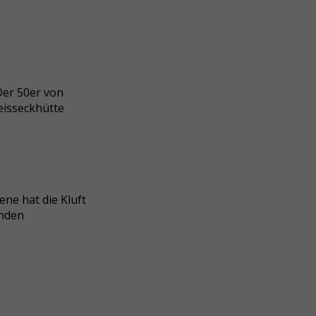
Der 50er von
eisseckhütte
ene hat die Kluft
nden