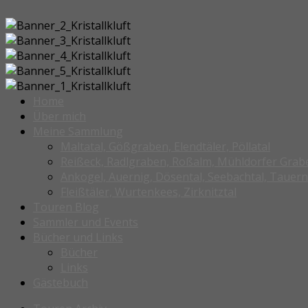
Home
Über mich
Meine Sammlung
Maltatal, Gößgraben, Elendtäler, Pöllatal
Reißeck, Radlgraben, Roßalm, Mühldorfer Grab
Ankogel, Auernig, Dösental, Seebachtal, Tauern
Fleißtäler, Wurtenkees, Zirknitztal
Touren Blog
Sammler und Events
Bücher und Links
Bücher
Links
Gästebuch