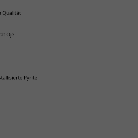
 Qualität
ät Oje
t
allisierte Pyrite